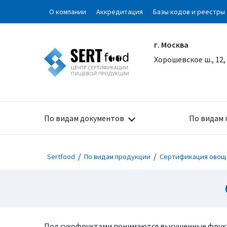
О компании
Аккредитация
Базы кодов и реестры
г. Москва
Хорошевское ш., 12,
По видам документов
По видам 
/
/
Sertfood
По видам продукции
Сертификация овощ
Под сухофруктами понимаются высушенные фрукты.