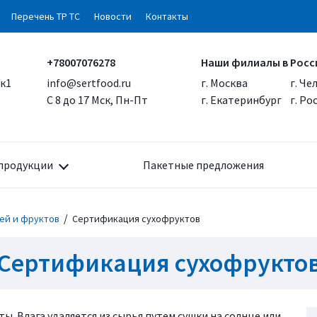
Перечень ТР ТС
Новости
Контакты
+78007076278
Наши филиалы в Росс
 к1
info@sertfood.ru
г. Москва
г. Че
С 8 до 17 Мск, Пн-Пт
г. Екатеринбург
г. Р
продукции
Пакетные предложения
/
ей и фруктов
Сертификация сухофруктов
Сертификация сухофрукто
 Влага удаляется из сырья путем сушки на солнце или