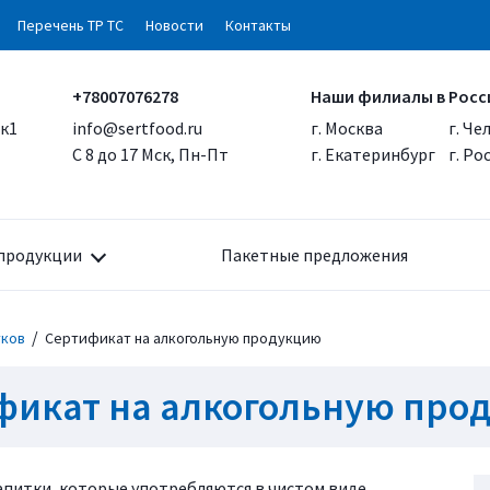
Перечень ТР ТС
Новости
Контакты
+78007076278
Наши филиалы в Росс
 к1
info@sertfood.ru
г. Москва
г. Че
С 8 до 17 Мск, Пн-Пт
г. Екатеринбург
г. Р
продукции
Пакетные предложения
/
тков
Сертификат на алкогольную продукцию
фикат на алкогольную про
питки, которые употребляются в чистом виде,