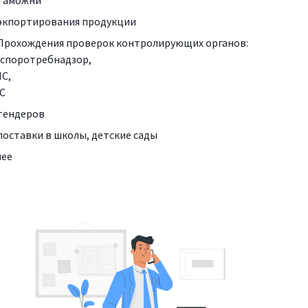
экпортирования продукции
Прохождения проверок контролирующих органов:
споротребнадзор,
С,
С
тендеров
поставки в школы, детские сады
чее