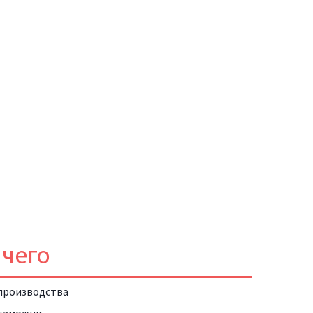
 чего
производства
таможни