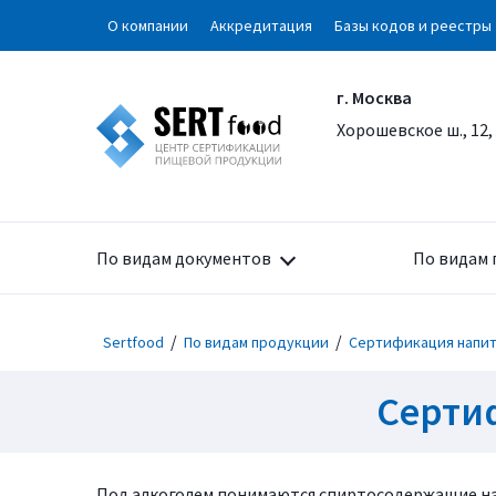
О компании
Аккредитация
Базы кодов и реестры
г. Москва
Хорошевское ш., 12,
По видам документов
По видам 
/
/
Sertfood
По видам продукции
Сертификация напи
Серти
Под алкоголем понимаются спиртосодержащие на