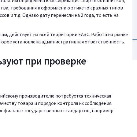
оголя. Им определена классификация спиртных напитков,
ства, требования к оформлению этикеток разных типов
в и т.д. Однако дату перенесли на 2 года, то есть на
ам, действует на всей территории ЕАЭС. Работа на рынке
которое установлена административная ответственность.
ьзуют при проверке
сийскому производителю потребуется техническая
ачеству товара и порядок контроля их соблюдения.
рофильных государственных стандартов, например: