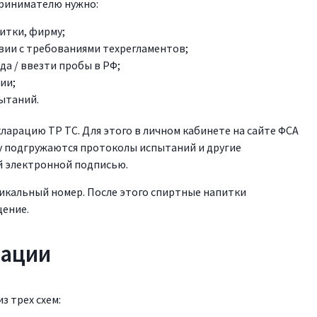
ринимателю нужно:
итки, фирму;
вии с требованиями техрегламентов;
да / ввезти пробы в РФ;
ии;
ытаний.
ларацию ТР ТС. Для этого в личном кабинете на сайте ФСА
у подгружаются протоколы испытаний и другие
й электронной подписью.
икальный номер. После этого спиртные напитки
щение.
тации
з трех схем: