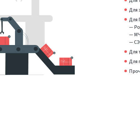
Для 
Для 
— Ро
— МЧ
— СЭ
Для 
Для 
Про