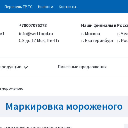
Перечень ТР ТС
Новости
Контакты
+78007076278
Наши филиалы в Росс
 к1
info@sertfood.ru
г. Москва
г. Че
С 8 до 17 Мск, Пн-Пт
г. Екатеринбург
г. Р
продукции
Пакетные предложения
а мороженого
Маркировка мороженого
, изготовленных на основе молока.