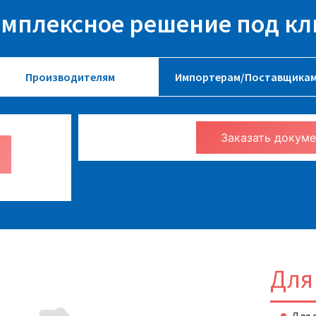
мплексное решение под к
Производителям
Импортерам/Поставщика
Заказать
Для