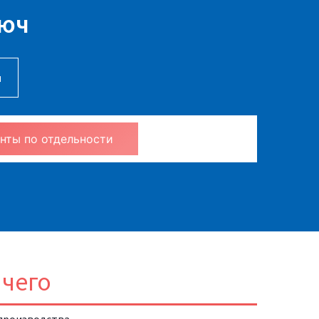
люч
м
 документы по отдельности
 чего