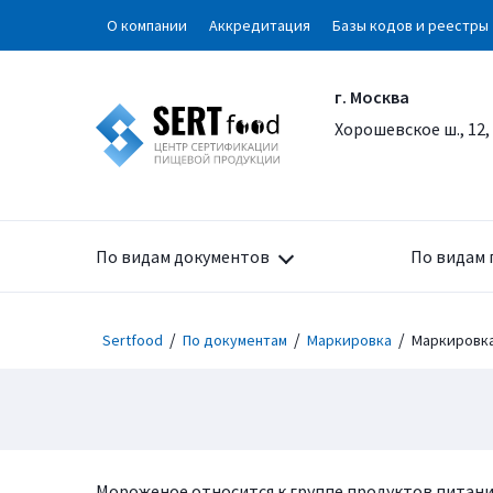
О компании
Аккредитация
Базы кодов и реестры
г. Москва
Хорошевское ш., 12,
По видам документов
По видам 
/
/
/
Sertfood
По документам
Маркировка
Маркировк
Мороженое относится к группе продуктов питания