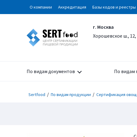
О компании
Аккредитация
Базы кодов и реестры
г. Москва
Хорошевское ш., 12,
По видам документов
По видам 
/
/
Sertfood
По видам продукции
Сертификация овощ
С