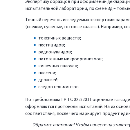
Экспертизу образцов при оформлении декларации
испытательной лаборатории, по схеме 3д – тольк
Точный перечень исследуемых экспертами параме
(свежие, сушеные, готовые салаты). Например, с
токсичных веществ;
пестицидов;
радионуклидов;
патогенных микроорганизмов;
кишечных палочек;
плесени;
дрожжей;
следов гельминтов.
По требованиям ТР ТС 022/2011 оценивается сод
оформляются протоколы испытаний. На их основ
соответствия, после чего маркирует продукт еди
Обратите внимание! Чтобы нанести на этикетку