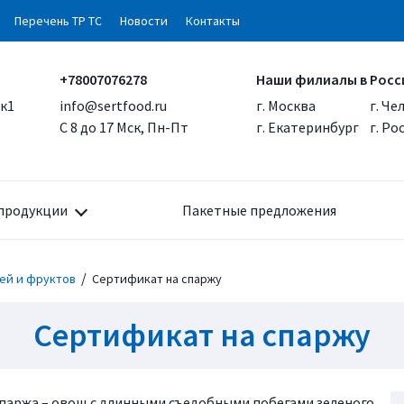
Перечень ТР ТС
Новости
Контакты
+78007076278
Наши филиалы в Росс
 к1
info@sertfood.ru
г. Москва
г. Че
С 8 до 17 Мск, Пн-Пт
г. Екатеринбург
г. Р
продукции
Пакетные предложения
/
ей и фруктов
Сертификат на спаржу
Сертификат на спаржу
паржа – овощ с длинными съедобными побегами зеленого,