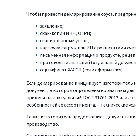
Чтобы провести декларирование соуса, предприн
заявление;
скан-копии ИНН, ОГРН;
сканированный устав;
карточка фирмы или ИП с реквизитами счет
письменная информация о продукте, рецеп
протоколы испытаний (отдельный докумен
сертификат ХАССП (если оформлялся).
Если декларирование инициирует изготовитель и
документ, в котором определены нормативы для 
применяться актуальный ГОСТ 31761-2012 или лок
особенностей ее ассортимента, – технические усло
Также изготовитель предоставляет документацию
производство.
От импортера необходим договор уполномоченно