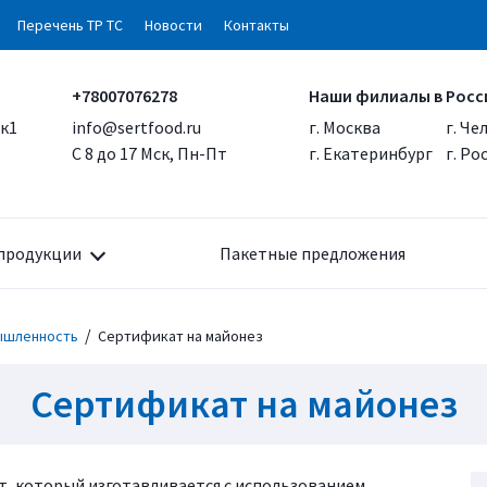
Перечень ТР ТС
Новости
Контакты
+78007076278
Наши филиалы в Росс
 к1
info@sertfood.ru
г. Москва
г. Че
С 8 до 17 Мск, Пн-Пт
г. Екатеринбург
г. Р
продукции
Пакетные предложения
/
ышленность
Сертификат на майонез
Сертификат на майонез
, который изготавливается с использованием