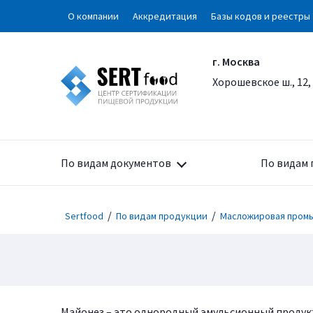
О компании
Аккредитация
Базы кодов и реестры
г. Москва
Хорошевское ш., 12,
По видам документов
По видам 
/
/
Sertfood
По видам продукции
Масложировая пром
Майонез – это однородный эмульсионный продукт