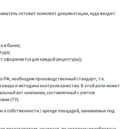
иматель готовит комплект документации, куда входит:
а в банке;
тура;
т оформляется для каждой рецептуры);
з РФ, необходим производственный стандарт, т.е.
товара и методики контроля качества. В этой роли может
альный акт компании, составленный с учетом
вия (ТУ).
 о собственности / аренде площадей, занимаемых под
го представителя, контракт, по которому приобретена