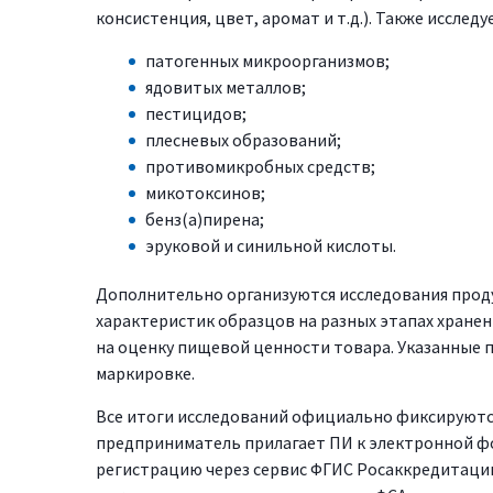
консистенция, цвет, аромат и т.д.). Также исслед
патогенных микроорганизмов;
ядовитых металлов;
пестицидов;
плесневых образований;
противомикробных средств;
микотоксинов;
бенз(а)пирена;
эруковой и синильной кислоты.
Дополнительно организуются исследования проду
характеристик образцов на разных этапах хране
на оценку пищевой ценности товара. Указанные 
маркировке.
Все итоги исследований официально фиксируются
предприниматель прилагает ПИ к электронной фо
регистрацию через сервис ФГИС Росаккредитаци