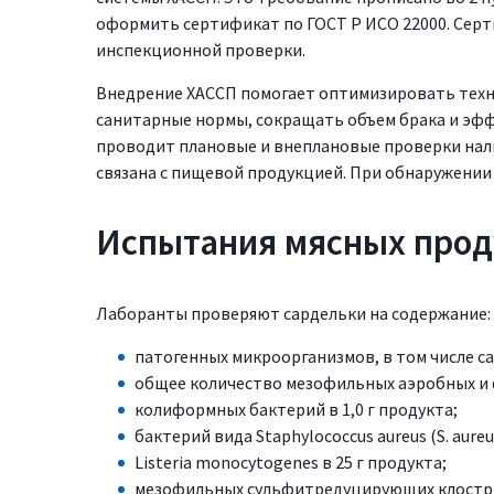
оформить сертификат по ГОСТ Р ИСО 22000. Серт
инспекционной проверки.
Внедрение ХАССП помогает оптимизировать техн
санитарные нормы, сокращать объем брака и эф
проводит плановые и внеплановые проверки нали
связана с пищевой продукцией. При обнаружени
Испытания мясных прод
Лаборанты проверяют сардельки на содержание:
патогенных микроорганизмов, в том числе са
общее количество мезофильных аэробных и
колиформных бактерий в 1,0 г продукта;
бактерий вида Staphylococcus aureus (S. aureus
Listeria monocytogenes в 25 г продукта;
мезофильных сульфитредуцирующих клостриди