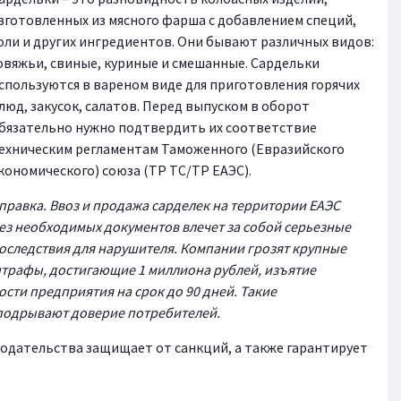
зготовленных из мясного фарша с добавлением специй,
оли и других ингредиентов. Они бывают различных видов:
овяжьи, свиные, куриные и смешанные. Сардельки
спользуются в вареном виде для приготовления горячих
люд, закусок, салатов. Перед выпуском в оборот
бязательно нужно подтвердить их соответствие
ехническим регламентам Таможенного (Евразийского
кономического) союза (ТР ТС/ТР ЕАЭС).
правка. Ввоз и продажа сарделек на территории ЕАЭС
ез необходимых документов влечет за собой серьезные
оследствия для нарушителя. Компании грозят крупные
трафы, достигающие 1 миллиона рублей, изъятие
сти предприятия на срок до 90 дней. Такие
 подрывают доверие потребителей.
одательства защищает от санкций, а также гарантирует