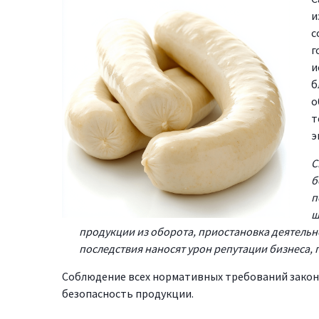
и
с
г
и
б
о
т
э
С
б
п
ш
продукции из оборота, приостановка деятельно
последствия наносят урон репутации бизнеса,
Соблюдение всех нормативных требований закон
безопасность продукции.