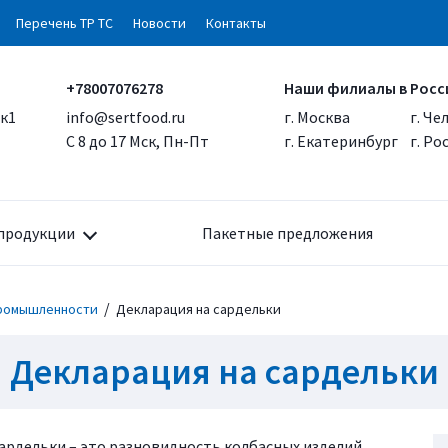
Перечень ТР ТС
Новости
Контакты
+78007076278
Наши филиалы в Росс
 к1
info@sertfood.ru
г. Москва
г. Че
С 8 до 17 Мск, Пн-Пт
г. Екатеринбург
г. Р
продукции
Пакетные предложения
/
промышленности
Декларация на сардельки
Декларация на сардельки
ардельки – это разновидность колбасных изделий,