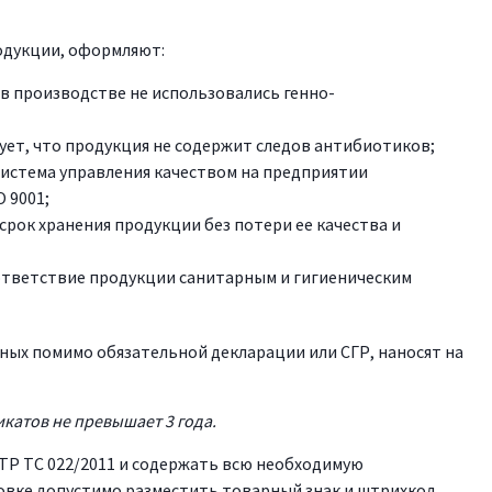
одукции, оформляют:
в производстве не использовались генно-
ет, что продукция не содержит следов антибиотиков;
система управления качеством на предприятии
 9001;
срок хранения продукции без потери ее качества и
ответствие продукции санитарным и гигиеническим
ых помимо обязательной декларации или СГР, наносят на
катов не превышает 3 года.
ТР ТС 022/2011 и содержать всю необходимую
вке допустимо разместить товарный знак и штрихкод.