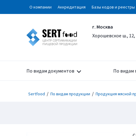
О компании
Аккредитация
Базы кодов и реестры
г. Москва
Хорошевское ш., 12,
По видам документов
По видам 
/
/
Sertfood
По видам продукции
Продукция мясной 
С