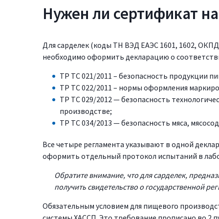
Нужен ли сертификат на
Для сарделек (коды ТН ВЭД ЕАЭС 1601, 1602, ОКПД 
необходимо оформить декларацию о соответств
ТР ТС 021/2011 – безопасность продукции п
ТР ТС 022/2011 – нормы оформления маркир
ТР ТС 029/2012 — безопасность технологиче
производстве;
ТР ТС 034/2013 — безопасность мяса, мясосо
Все четыре регламента указывают в одной деклар
оформить отдельный протокол испытаний в лаб
Обратите внимание, что для сарделек, предна
получить свидетельство о государственной рег
Обязательным условием для пищевого производс
системы ХАССП. Это требование прописано во 2 п