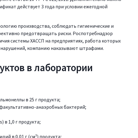
ификат действует 3 года при условии ежегодной
ологию производства, соблюдать гигиенические и
фективно предотвращать риски. Роспотребнадзор
чия системы ХАССП на предприятиях, работа которых
и нарушений, компанию наказывают штрафами.
уктов в лаборатории
льмонеллы в 25 г продукта;
 факультативно-анаэробных бактерий;
) в 1,0 г продукта;
й в 0,01 г (см³) продукта;