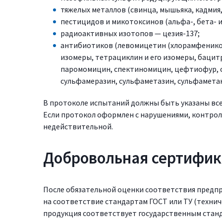
тяжелых металлов (свинца, мышьяка, кадмия,
пестицидов и микотоксинов (альфа-, бета- и
радиоактивных изотопов — цезия-137;
антибиотиков (левомицетин (хлорамфеникол)
изомеры, тетрациклин и его изомеры, бацит
паромомицин, спектиномицин, цефтиофур, с
сульфамеразин, сульфаметазин, сульфаметак
В протоколе испытаний должны быть указаны вс
Если протокол оформлен с нарушениями, контро
недействительной.
Добровольная сертифи
После обязательной оценки соответствия пред
на соответствие стандартам ГОСТ или ТУ (технич
продукция соответствует государственным станд