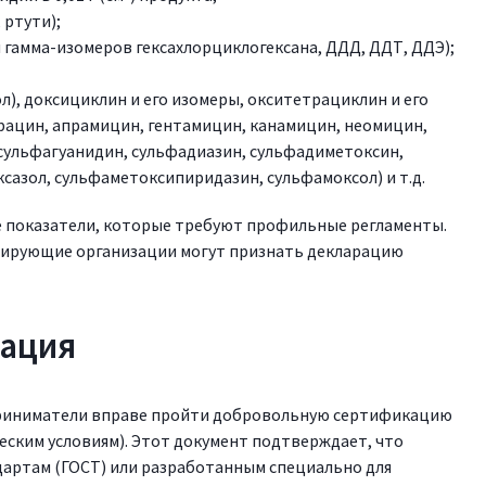
 ртути);
 гамма-изомеров гексахлорциклогексана, ДДД, ДДТ, ДДЭ);
, доксициклин и его изомеры, окситетрациклин и его
рацин, апрамицин, гентамицин, канамицин, неомицин,
ульфагуанидин, сульфадиазин, сульфадиметоксин,
сазол, сульфаметоксипиридазин, сульфамоксол) и т.д.
е показатели, которые требуют профильные регламенты.
лирующие организации могут признать декларацию
кация
приниматели вправе пройти добровольную сертификацию
еским условиям). Этот документ подтверждает, что
артам (ГОСТ) или разработанным специально для