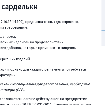
 сардельки
2 10.13.14.100), предназначенных для взрослых,
ии требованиям:
ищепрома;
овочных надписей на продовольствии;
ских добавок, которые применяют в пищевом
держащих изделий.
ации, однако для каждого регламента потребуется
оратории.
значенных специально для детского меню, необходимо
истрации (СГР).
тва является наличие действующей на предприятии
ункте статьи 10 ТР ТС 021/2011. Дополнительно можно